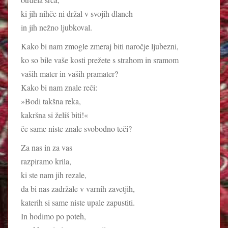
ki jih nihče ni držal v svojih dlaneh
in jih nežno ljubkoval.
Kako bi nam zmogle zmeraj biti naročje ljubezni,
ko so bile vaše kosti prežete s strahom in sramom
vaših mater in vaših pramater?
Kako bi nam znale reči:
»Bodi takšna reka,
kakršna si želiš biti!«
če same niste znale svobodno teči?
Za nas in za vas
razpiramo krila,
ki ste nam jih rezale,
da bi nas zadržale v varnih zavetjih,
katerih si same niste upale zapustiti.
In hodimo po poteh,