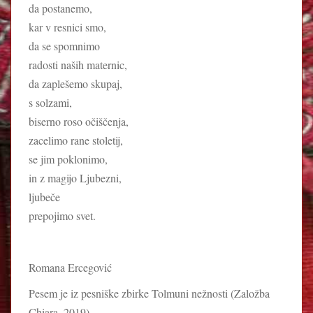
da postanemo,
kar v resnici smo,
da se spomnimo
radosti naših maternic,
da zaplešemo skupaj,
s solzami,
biserno roso očiščenja,
zacelimo rane stoletij,
se jim poklonimo,
in z magijo Ljubezni,
ljubeče
prepojimo svet.
Romana Ercegović
Pesem je iz pesniške zbirke Tolmuni nežnosti (Založba
Chiara, 2019)