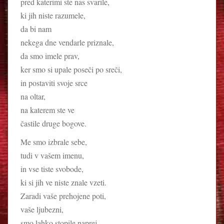
pred katerimi ste nas svarile,
ki jih niste razumele,
da bi nam
nekega dne vendarle priznale,
da smo imele prav,
ker smo si upale poseči po sreči,
in postaviti svoje srce
na oltar,
na katerem ste ve
častile druge bogove.
Me smo izbrale sebe,
tudi v vašem imenu,
in vse tiste svobode,
ki si jih ve niste znale vzeti.
Zaradi vaše prehojene poti,
vaše ljubezni,
smo lahko stopile naprej,