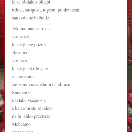
in se obdale z oklepi
trdote, strogosti, togosti, pohlevnosti,
samo da ne bi čutile.
Jokamo namesto vas,
vse solze,
ki ste jih ve požrle.
Besnimo
vse jeze,
ki ste jih skrile vase,
z narejenim
žalostnim nasmehom na obrazu.
Snemamo
navlake všečnosti,
s katerimi ste se odele,
da bi lahko preživele.
Mehčamo
otrdela srca,