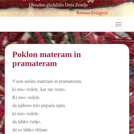
S
TOGGLE
k
i
p
t
Poklon materam in
o
pramateram
m
a
i
Vsem našim materam in pramateram,
n
ki niso vedele, kar me vemo.
c
o
Ki niso vedele,
n
da njihovo telo pripada njim,
t
ki niso vedele,
e
da lahko čutijo,
n
da so lahko slišane
t