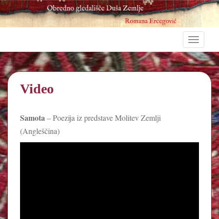
S
TOGGLE
k
i
p
t
Video
o
m
a
Samota
– Poezija iz predstave Molitev Zemlji
i
(Angleščina)
n
c
o
n
t
e
n
t