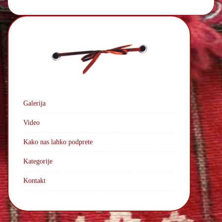
n
t
Galerija
Video
Kako nas lahko podprete
Kategorije
Kontakt