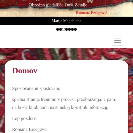
Marija Magdalena
S
TOGGLE
k
i
p
t
Domov
o
m
a
Spoštovane in spoštovani,
i
n
spletna stran je trenutno v procesu preobražanja. Upam,
c
da boste kljub temu našli nekaj koristnih informacij.
o
Lep pozdrav,
n
t
Romana Ercegović
e