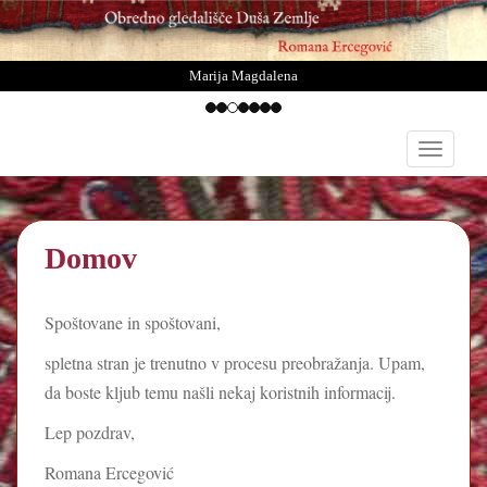
Marija Magdalena
S
TOGGLE
k
i
p
t
Domov
o
m
a
Spoštovane in spoštovani,
i
n
spletna stran je trenutno v procesu preobražanja. Upam,
c
da boste kljub temu našli nekaj koristnih informacij.
o
Lep pozdrav,
n
t
Romana Ercegović
e