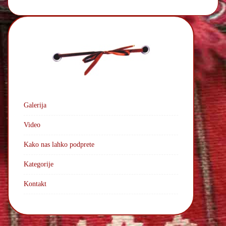
n
t
Galerija
Video
Kako nas lahko podprete
Kategorije
Kontakt